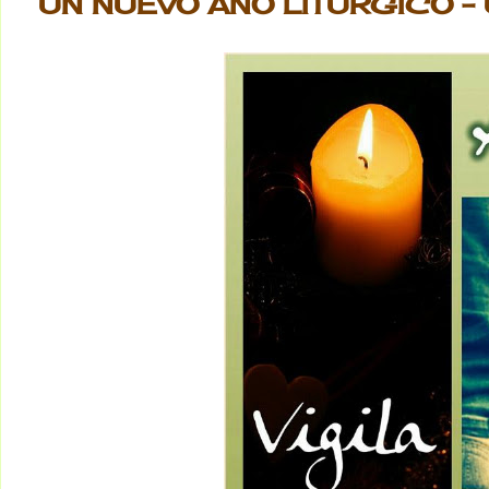
UN NUEVO AÑO LITÚRGICO -