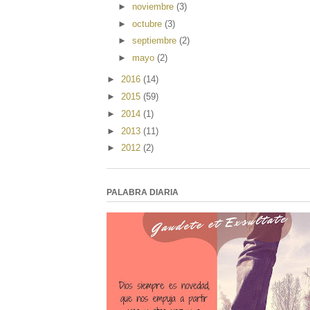
►
noviembre
(3)
►
octubre
(3)
►
septiembre
(2)
►
mayo
(2)
►
2016
(14)
►
2015
(59)
►
2014
(1)
►
2013
(11)
►
2012
(2)
PALABRA DIARIA