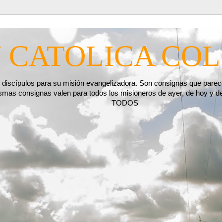
 CATOLICA CO
scípulos para su misión evangelizadora. Son consignas que parecen
s mismas consignas valen para todos los misioneros de ayer, de
TODOS